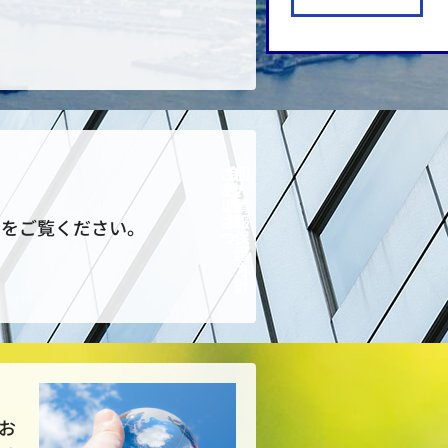
ご
会
ア
個
あ
社
ク
人
い
概
セ
情
さ
要
ス
報
ジをご覧ください。
つ
保
護
方
針
お