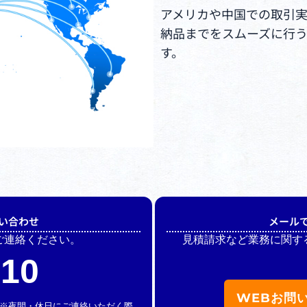
アメリカや中国での取引
納品までをスムーズに行
す。
い合わせ
メール
ご連絡ください。
見積請求など業務に関す
510
WEBお問
休】 ※夜間・休日にご連絡いただく際