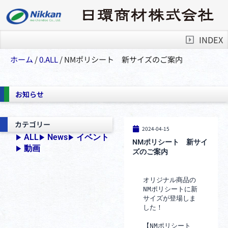
INDEX
ホーム
/
0.ALL
/ NMポリシート 新サイズのご案内
お知らせ
カテゴリー
2024-04-15
ALL
News
イベント
▶︎
▶︎
▶︎
NMポリシート 新サイ
動画
▶︎
ズのご案内
オリジナル商品の
NMポリシートに新
サイズが登場しま
した！
【NMポリシート　