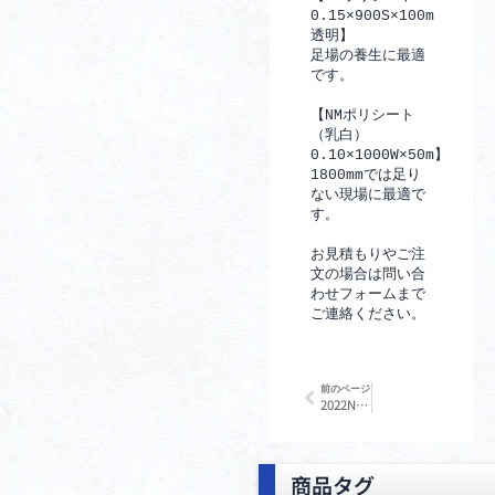
0.15×900S×100m　
透明】
足場の養生に最適
です。
【NMポリシート
（乳白）　
0.10×1000W×50m】
1800mmでは足り
ない現場に最適で
す。
お見積もりやご注
文の場合は問い合
わせフォームまで
ご連絡ください。
Prev
前のページ
2022NEW環境展
商品タグ