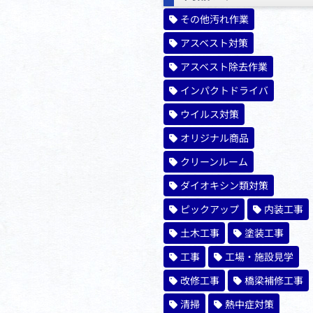
その他汚れ作業
アスベスト対策
アスベスト除去作業
インパクトドライバ
ウイルス対策
オリジナル商品
クリーンルーム
ダイオキシン類対策
ピックアップ
内装工事
土木工事
塗装工事
工事
工場・施設見学
改修工事
橋梁補修工事
清掃
熱中症対策