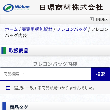
INDEX
ホーム
/
廃棄用梱包資材
/
フレコンバッグ
/ フレコン
バッグ内袋
取扱商品
フレコンバッグ内袋
検
検索
索
対
象:
選択に一致する商品が見つかりませんでした。
商品タグ