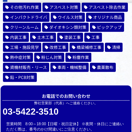
その他汚れ作業
アスベスト対策
アスベスト除去作業
インパクトドライバ
ウイルス対策
オリジナル商品
クリーンルーム
ダイオキシン類対策
ピックアップ
内装工事
土木工事
塗装工事
工事
工場・施設見学
改修工事
橋梁補修工事
清掃
熱中症対策
粉じん対策
粉塵作業
資機材販売・リース
車両・機械整備
農薬散布
鉛・PCB対策
お電話でのお問い合わせ
弊社営業部（代表）へご連絡ください。
03-5422-3510
営業時間 8:00～18:00【日曜・祝日定休】 ※夜間・休日にご連絡い
ただく際は、番号のかけ間違いにご注意ください。