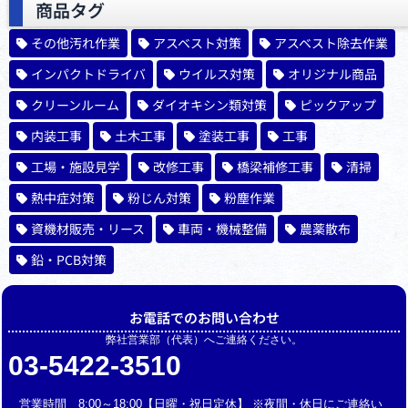
商品タグ
その他汚れ作業
アスベスト対策
アスベスト除去作業
インパクトドライバ
ウイルス対策
オリジナル商品
クリーンルーム
ダイオキシン類対策
ピックアップ
内装工事
土木工事
塗装工事
工事
工場・施設見学
改修工事
橋梁補修工事
清掃
熱中症対策
粉じん対策
粉塵作業
資機材販売・リース
車両・機械整備
農薬散布
鉛・PCB対策
お電話でのお問い合わせ
弊社営業部（代表）へご連絡ください。
03-5422-3510
営業時間 8:00～18:00【日曜・祝日定休】 ※夜間・休日にご連絡い