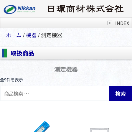
INDEX
ホーム
/
機器
/ 測定機器
取扱商品
測定機器
全9件を表示
検
検索
索
対
象: