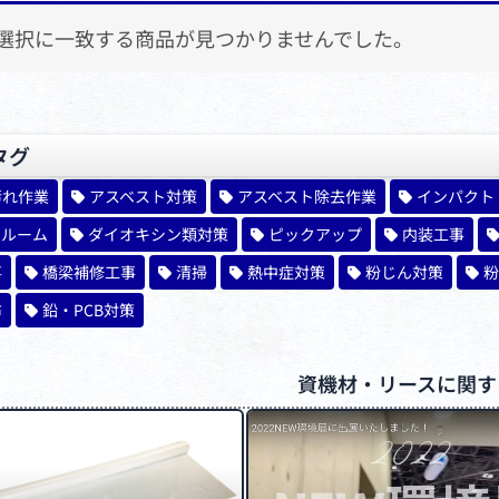
象:
選択に一致する商品が見つかりませんでした。
タグ
汚れ作業
アスベスト対策
アスベスト除去作業
インパクト
ンルーム
ダイオキシン類対策
ピックアップ
内装工事
事
橋梁補修工事
清掃
熱中症対策
粉じん対策
粉
布
鉛・PCB対策
資機材・リースに関す
ペ
ペ
ー
ー
ジ
ジ