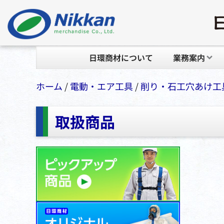
日環商材について
業務案内
ホーム
/
電動・エア⼯具
/
削り・⽯⼯⽳あけ⼯
取扱商品