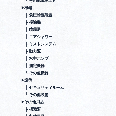
└ その他電動⼯具
機器
▶︎
├ 負圧除塵装置
├ 掃除機
├ 噴霧器
├ エアシャワー
├ ミストシステム
├ 動⼒源
├ ⽔中ポンプ
├ 測定機器
└ その他機器
設備
▶︎
├ セキュリティルーム
└ その他設備
その他⽤品
▶︎
├ 標識類