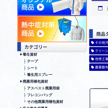
商品
その他
カテゴリー
クリー
養生資材
▶︎
改修工
├ テープ
農薬散
├ シート
└ 養生用スプレー
廃棄⽤梱包資材
▶︎
├ アスベスト廃棄用袋
├ フレコンバッグ
└ その他廃棄用梱包資材