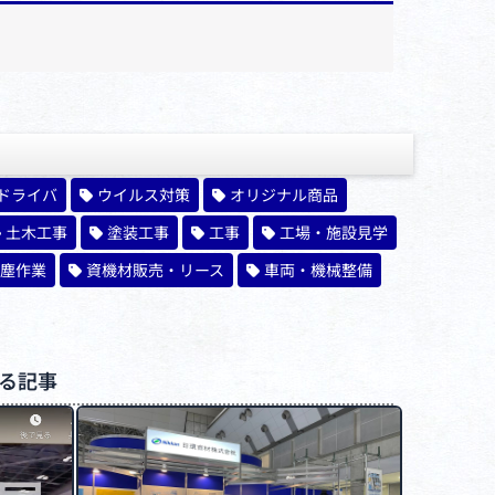
ドライバ
ウイルス対策
オリジナル商品
土木工事
塗装工事
工事
工場・施設見学
塵作業
資機材販売・リース
車両・機械整備
る記事