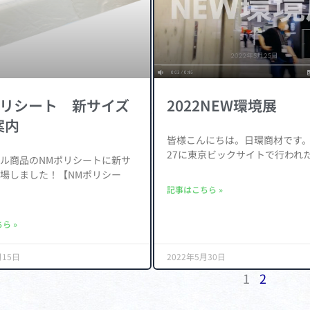
ポリシート 新サイズ
2022NEW環境展
案内
皆様こんにちは。日環商材です。 5
27に東京ビックサイトで行われ
ル商品のNMポリシートに新サ
場しました！【NMポリシー
記事はこちら »
ら »
月15日
2022年5月30日
1
2