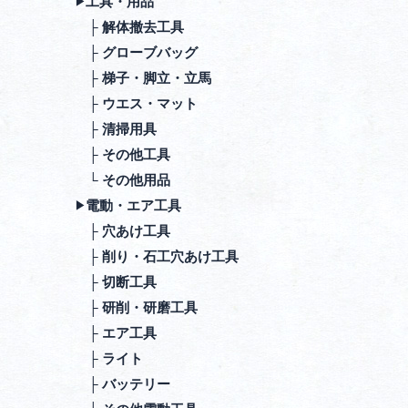
⼯具・⽤品
▶︎
├ 解体撤去⼯具
├ グローブバッグ
├ 梯⼦・脚⽴・⽴⾺
├ ウエス・マット
├ 清掃⽤具
├ その他⼯具
└ その他⽤品
電動・エア⼯具
▶︎
├ ⽳あけ⼯具
├ 削り・⽯⼯⽳あけ⼯具
├ 切断⼯具
├ 研削・研磨⼯具
├ エア⼯具
├ ライト
├ バッテリー