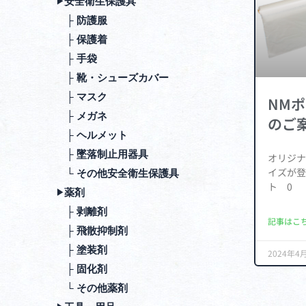
安全衛⽣保護具
▶︎
├ 防護服
├ 保護着
├ ⼿袋
├ 靴・シューズカバー
├ マスク
NM
├ メガネ
のご
├ ヘルメット
├ 墜落制⽌⽤器具
オリジナ
イズが登
└ その他安全衛⽣保護具
ト 0
薬剤
▶︎
├ 剥離剤
記事はこち
├ ⾶散抑制剤
├ 塗装剤
2024年4
├ 固化剤
└ その他薬剤