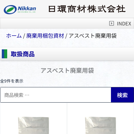
INDEX
ホーム
/
廃棄用梱包資材
/ アスベスト廃棄⽤袋
取扱商品
アスベスト廃棄⽤袋
全9件を表示
検
検索
索
対
象: