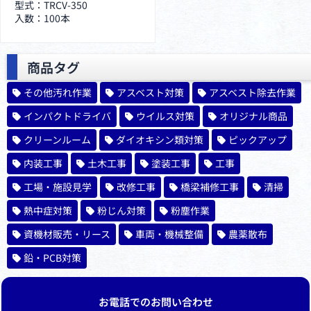
型式：TRCV-350
入数：100本
商品タグ
その他汚れ作業
アスベスト対策
アスベスト除去作業
インパクトドライバ
ウイルス対策
オリジナル商品
クリーンルーム
ダイオキシン類対策
ピックアップ
内装工事
土木工事
塗装工事
工事
工場・施設見学
改修工事
橋梁補修工事
清掃
熱中症対策
粉じん対策
粉塵作業
資機材販売・リース
車両・機械整備
農薬散布
鉛・PCB対策
お電話でのお問い合わせ