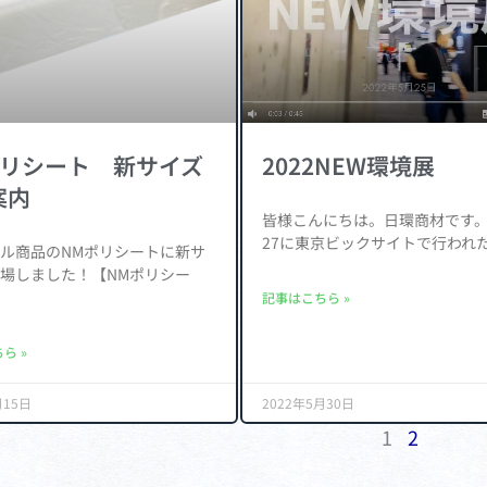
ポリシート 新サイズ
2022NEW環境展
案内
皆様こんにちは。日環商材です。 5
27に東京ビックサイトで行われ
ル商品のNMポリシートに新サ
場しました！【NMポリシー
記事はこちら »
ら »
月15日
2022年5月30日
1
2