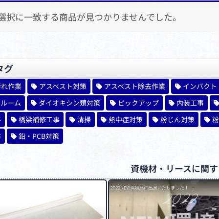
象:
選択に一致する商品が見つかりませんでした。
タグ
汚れ作業
アスベスト対策
アスベスト除去作業
インパクト
ンルーム
ダイオキシン類対策
ピックアップ
内装工事
事
橋梁補修工事
清掃
熱中症対策
粉じん対策
粉
布
鉛・PCB対策
資機材・リースに関す
ペ
ペ
ー
ー
ジ
ジ