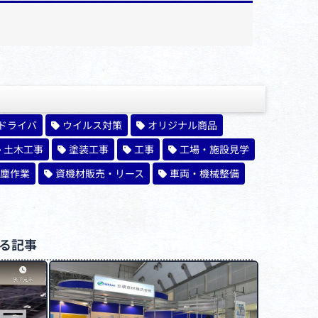
ドライバ
ウイルス対策
オリジナル商品
土木工事
塗装工事
工事
工場・施設見学
塵作業
資機材販売・リース
車両・機械整備
る記事