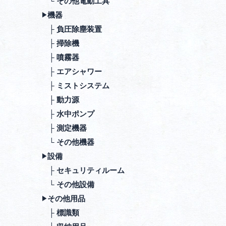
└ その他電動⼯具
機器
▶︎
├ 負圧除塵装置
├ 掃除機
├ 噴霧器
├ エアシャワー
├ ミストシステム
├ 動⼒源
├ ⽔中ポンプ
├ 測定機器
└ その他機器
設備
▶︎
├ セキュリティルーム
└ その他設備
その他⽤品
▶︎
├ 標識類