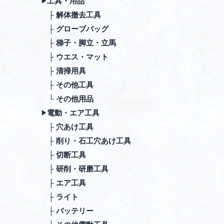
⼯具・⽤品
▶︎
├ 解体撤去⼯具
├ グローブバッグ
├ 梯⼦・脚⽴・⽴⾺
├ ウエス・マット
├ 清掃⽤具
├ その他⼯具
└ その他⽤品
電動・エア⼯具
▶︎
├ ⽳あけ⼯具
├ 削り・⽯⼯⽳あけ⼯具
├ 切断⼯具
├ 研削・研磨⼯具
├ エア⼯具
├ ライト
├ バッテリー