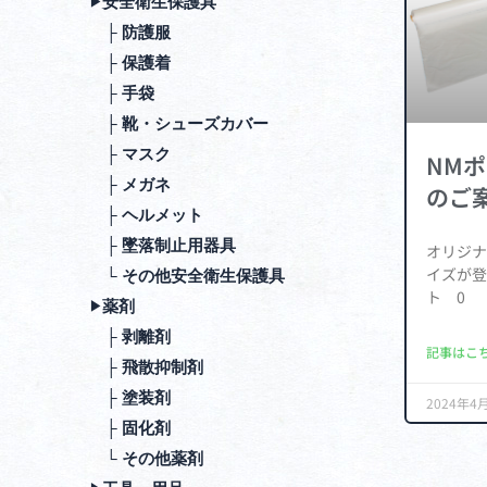
安全衛⽣保護具
▶︎
├ 防護服
├ 保護着
├ ⼿袋
├ 靴・シューズカバー
├ マスク
NM
├ メガネ
のご
├ ヘルメット
├ 墜落制⽌⽤器具
オリジナ
イズが登
└ その他安全衛⽣保護具
ト 0
薬剤
▶︎
├ 剥離剤
記事はこち
├ ⾶散抑制剤
├ 塗装剤
2024年4
├ 固化剤
└ その他薬剤