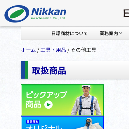
日環商材について
業務案内
ホーム
/
⼯具・⽤品
/ その他⼯具
取扱商品