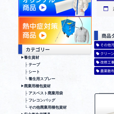
商品
その他
カテゴリー
クリー
養生資材
▶︎
改修工
├ テープ
農薬散
├ シート
└ 養生用スプレー
廃棄⽤梱包資材
▶︎
├ アスベスト廃棄用袋
├ フレコンバッグ
└ その他廃棄用梱包資材