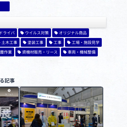
ドライバ
ウイルス対策
オリジナル商品
土木工事
塗装工事
工事
工場・施設見学
塵作業
資機材販売・リース
車両・機械整備
る記事