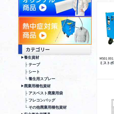
カテゴリー
養生資材
▶︎
MS01 001
ミストポ
├ テープ
├ シート
└ 養生用スプレー
廃棄⽤梱包資材
▶︎
├ アスベスト廃棄用袋
├ フレコンバッグ
└ その他廃棄用梱包資材