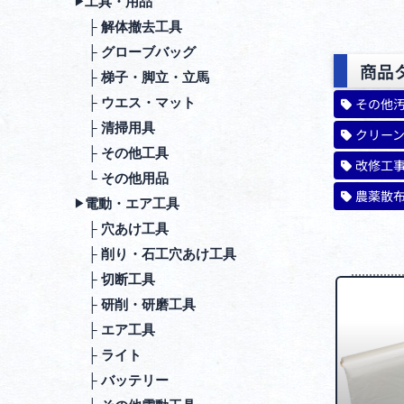
⼯具・⽤品
▶︎
├ 解体撤去⼯具
├ グローブバッグ
商品
├ 梯⼦・脚⽴・⽴⾺
├ ウエス・マット
その他
├ 清掃⽤具
クリー
├ その他⼯具
改修工
└ その他⽤品
農薬散
電動・エア⼯具
▶︎
├ ⽳あけ⼯具
├ 削り・⽯⼯⽳あけ⼯具
├ 切断⼯具
├ 研削・研磨⼯具
├ エア⼯具
├ ライト
├ バッテリー