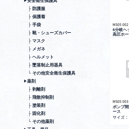
安全衛⽣保護具
▶︎
├ 防護服
├ 保護着
MS05 002
├ ⼿袋
6分岐ヘ
├ 靴・シューズカバー
高圧ホー
├ マスク
├ メガネ
├ ヘルメット
├ 墜落制⽌⽤器具
└ その他安全衛⽣保護具
薬剤
▶︎
├ 剥離剤
├ ⾶散抑制剤
MS05 003
├ 塗装剤
ポンプ間
ース
├ 固化剤
サイズ：
└ その他薬剤