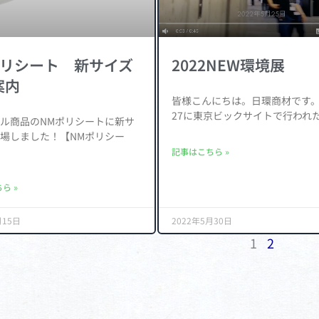
ポリシート 新サイズ
2022NEW環境展
案内
皆様こんにちは。日環商材です。 5
27に東京ビックサイトで行われ
ル商品のNMポリシートに新サ
場しました！【NMポリシー
記事はこちら »
ら »
月15日
2022年5月30日
1
2