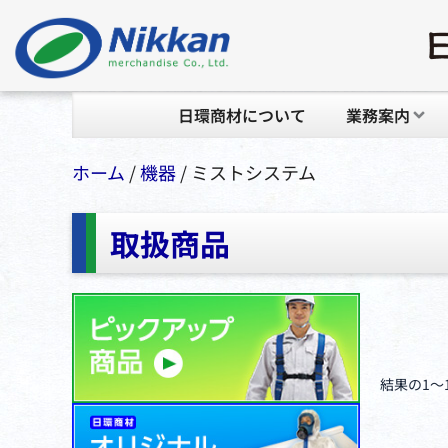
日環商材について
業務案内
ホーム
/
機器
/ ミストシステム
取扱商品
結果の1～