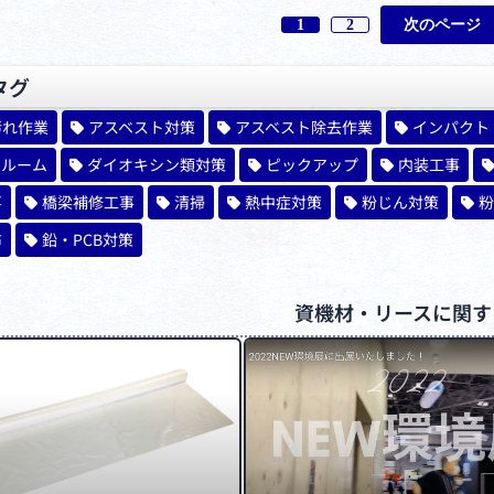
次のページ
1
2
タグ
汚れ作業
アスベスト対策
アスベスト除去作業
インパクト
ンルーム
ダイオキシン類対策
ピックアップ
内装工事
事
橋梁補修工事
清掃
熱中症対策
粉じん対策
粉
布
鉛・PCB対策
資機材・リースに関す
ペ
ペ
ー
ー
ジ
ジ