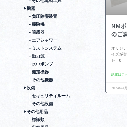
└ その他電動⼯具
機器
▶︎
├ 負圧除塵装置
NM
├ 掃除機
├ 噴霧器
のご
├ エアシャワー
オリジナ
├ ミストシステム
イズが登
├ 動⼒源
ト 0
├ ⽔中ポンプ
├ 測定機器
記事はこち
└ その他機器
設備
2024年4
▶︎
├ セキュリティルーム
└ その他設備
その他⽤品
▶︎
├ 標識類