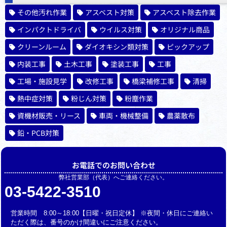
その他汚れ作業
アスベスト対策
アスベスト除去作業
インパクトドライバ
ウイルス対策
オリジナル商品
クリーンルーム
ダイオキシン類対策
ピックアップ
内装工事
土木工事
塗装工事
工事
工場・施設見学
改修工事
橋梁補修工事
清掃
熱中症対策
粉じん対策
粉塵作業
資機材販売・リース
車両・機械整備
農薬散布
鉛・PCB対策
お電話でのお問い合わせ
弊社営業部（代表）へご連絡ください。
03-5422-3510
営業時間 8:00～18:00【日曜・祝日定休】 ※夜間・休日にご連絡い
ただく際は、番号のかけ間違いにご注意ください。