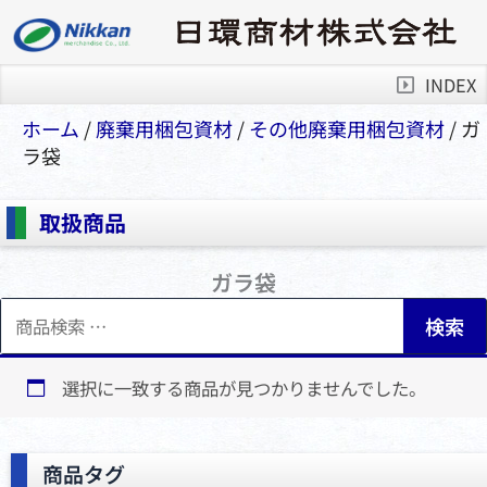
INDEX
ホーム
/
廃棄用梱包資材
/
その他廃棄⽤梱包資材
/ ガ
ラ袋
取扱商品
ガラ袋
検
検索
索
対
象:
選択に一致する商品が見つかりませんでした。
商品タグ