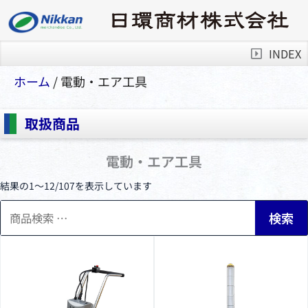
INDEX
ホーム
/ 電動・エア⼯具
取扱商品
電動・エア⼯具
結果の1～12/107を表示しています
検
検索
索
対
象: