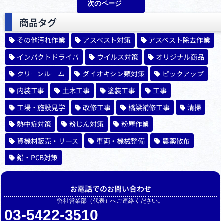
次のページ
商品タグ
その他汚れ作業
アスベスト対策
アスベスト除去作業
インパクトドライバ
ウイルス対策
オリジナル商品
クリーンルーム
ダイオキシン類対策
ピックアップ
内装工事
土木工事
塗装工事
工事
工場・施設見学
改修工事
橋梁補修工事
清掃
熱中症対策
粉じん対策
粉塵作業
資機材販売・リース
車両・機械整備
農薬散布
鉛・PCB対策
お電話でのお問い合わせ
弊社営業部（代表）へご連絡ください。
03-5422-3510