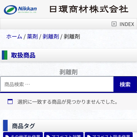
INDEX
ホーム
/
薬剤
/
剥離剤
/ 剥離剤
取扱商品
剥離剤
検
検索
索
対
象:
選択に一致する商品が見つかりませんでした。
商品タグ
その他汚れ作業
アスベスト対策
アスベスト除去作業