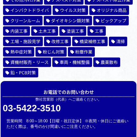
インパクトドライバ
ウイルス対策
オリジナル商品
クリーンルーム
ダイオキシン類対策
ピックアップ
内装工事
土木工事
塗装工事
工事
工場・施設見学
改修工事
橋梁補修工事
清掃
熱中症対策
粉じん対策
粉塵作業
資機材販売・リース
車両・機械整備
農薬散布
鉛・PCB対策
お電話でのお問い合わせ
弊社営業部（代表）へご連絡ください。
03-5422-3510
営業時間 8:00～18:00【日曜・祝日定休】 ※夜間・休日にご連絡い
ただく際は、番号のかけ間違いにご注意ください。