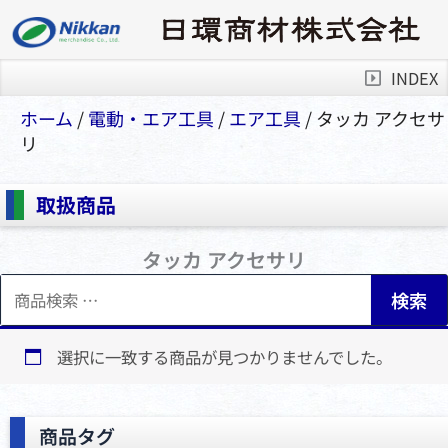
INDEX
ホーム
/
電動・エア⼯具
/
エア⼯具
/ タッカ アクセサ
リ
取扱商品
タッカ アクセサリ
検
検索
索
対
象:
選択に一致する商品が見つかりませんでした。
商品タグ