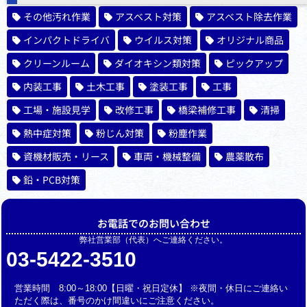
その他汚れ作業
アスベスト対策
アスベスト除去作業
インパクトドライバ
ウイルス対策
オリジナル商品
クリーンルーム
ダイオキシン類対策
ピックアップ
内装工事
土木工事
塗装工事
工事
工場・施設見学
改修工事
橋梁補修工事
清掃
熱中症対策
粉じん対策
粉塵作業
資機材販売・リース
車両・機械整備
農薬散布
鉛・PCB対策
お電話でのお問い合わせ
弊社営業部（代表）へご連絡ください。
03-5422-3510
営業時間 8:00～18:00【日曜・祝日定休】 ※夜間・休日にご連絡い
ただく際は、番号のかけ間違いにご注意ください。