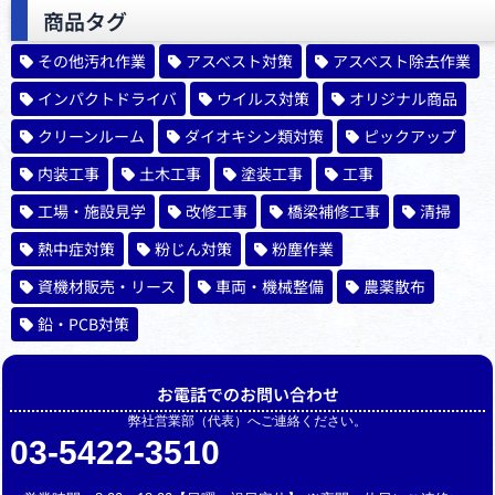
商品タグ
その他汚れ作業
アスベスト対策
アスベスト除去作業
インパクトドライバ
ウイルス対策
オリジナル商品
クリーンルーム
ダイオキシン類対策
ピックアップ
内装工事
土木工事
塗装工事
工事
工場・施設見学
改修工事
橋梁補修工事
清掃
熱中症対策
粉じん対策
粉塵作業
資機材販売・リース
車両・機械整備
農薬散布
鉛・PCB対策
お電話でのお問い合わせ
弊社営業部（代表）へご連絡ください。
03-5422-3510