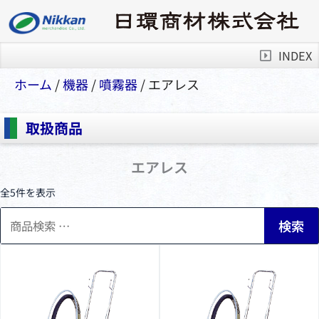
INDEX
ホーム
/
機器
/
噴霧器
/ エアレス
取扱商品
エアレス
全5件を表示
検
検索
索
対
象: