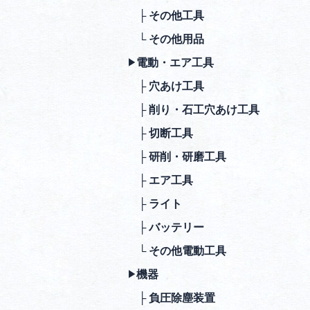
├ その他⼯具
└ その他⽤品
電動・エア⼯具
▶︎
├ ⽳あけ⼯具
├ 削り・⽯⼯⽳あけ⼯具
├ 切断⼯具
├ 研削・研磨⼯具
├ エア⼯具
├ ライト
├ バッテリー
└ その他電動⼯具
機器
▶︎
├ 負圧除塵装置