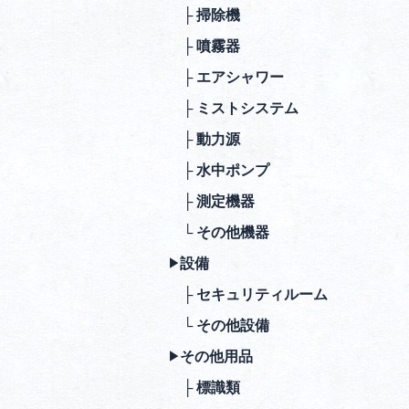
├ 掃除機
├ 噴霧器
├ エアシャワー
├ ミストシステム
├ 動⼒源
├ ⽔中ポンプ
├ 測定機器
└ その他機器
設備
▶︎
├ セキュリティルーム
└ その他設備
その他⽤品
▶︎
├ 標識類