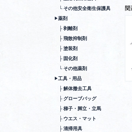
関
└ その他安全衛⽣保護具
薬剤
▶︎
├ 剥離剤
├ ⾶散抑制剤
├ 塗装剤
├ 固化剤
└ その他薬剤
⼯具・⽤品
▶︎
├ 解体撤去⼯具
├ グローブバッグ
├ 梯⼦・脚⽴・⽴⾺
├ ウエス・マット
├ 清掃⽤具