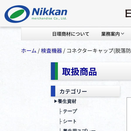
日環商材について
業務案内
ホーム
/
検査機器
/ コネクターキャップ(脱落
取扱商品
カテゴリー
養生資材
▶︎
├ テープ
├ シート