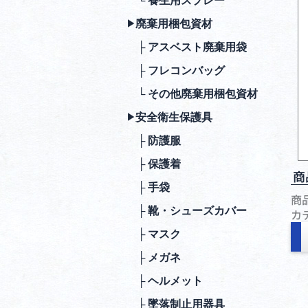
└ 養生用スプレー
廃棄⽤梱包資材
▶︎
├ アスベスト廃棄用袋
├ フレコンバッグ
└ その他廃棄用梱包資材
安全衛⽣保護具
▶︎
├ 防護服
├ 保護着
商
├ ⼿袋
商
├ 靴・シューズカバー
カ
├ マスク
├ メガネ
├ ヘルメット
├ 墜落制⽌⽤器具