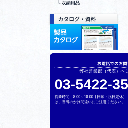
└ 収納⽤品
カタログ・資料
お電話でのお問
弊社営業部（代表）へ
03-5422-3
営業時間 8:00～18:00【日曜・祝日定
は、番号のかけ間違いにご注意ください。