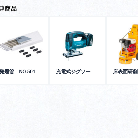
連商品
発煙管 NO.501
充電式ジグソー
床表面研削