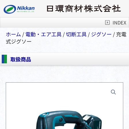
INDEX
ホーム
/
電動・エア⼯具
/
切断⼯具
/
ジグソー
/ 充電
式ジグソー
取扱商品