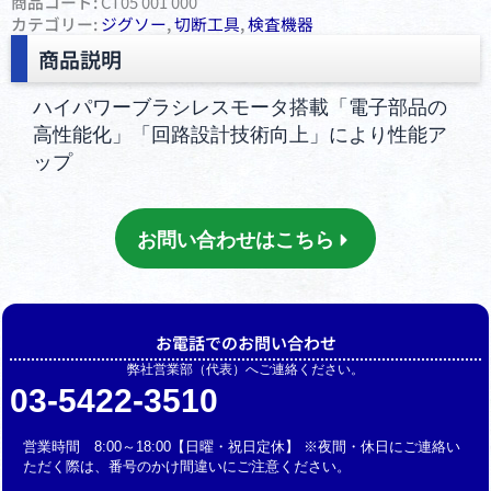
商品コード:
CT05 001 000
カテゴリー:
ジグソー
,
切断⼯具
,
検査機器
商品説明
ハイパワーブラシレスモータ搭載「電子部品の
高性能化」「回路設計技術向上」により性能ア
ップ
お問い合わせはこちら
お電話でのお問い合わせ
弊社営業部（代表）へご連絡ください。
03-5422-3510
営業時間 8:00～18:00【日曜・祝日定休】 ※夜間・休日にご連絡い
ただく際は、番号のかけ間違いにご注意ください。