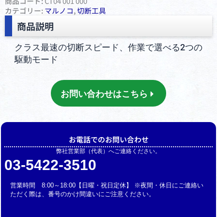
商品コード:
CT04 001 000
カテゴリー:
マルノコ
,
切断⼯具
商品説明
クラス最速の切断スピード、作業で選べる2つの
駆動モード
お問い合わせはこちら
お電話でのお問い合わせ
弊社営業部（代表）へご連絡ください。
03-5422-3510
営業時間 8:00～18:00【日曜・祝日定休】 ※夜間・休日にご連絡い
ただく際は、番号のかけ間違いにご注意ください。