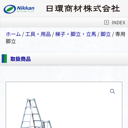
INDEX
ホーム
/
⼯具・⽤品
/
梯⼦・脚⽴・⽴⾺
/
脚立
/ 専用
脚立
取扱商品