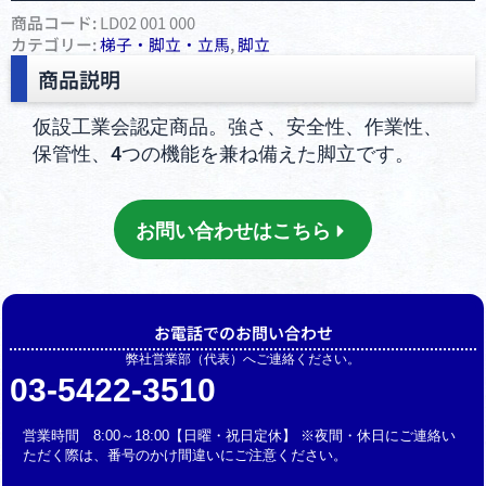
商品コード:
LD02 001 000
カテゴリー:
梯⼦・脚⽴・⽴⾺
,
脚立
商品説明
仮設工業会認定商品。強さ、安全性、作業性、
保管性、4つの機能を兼ね備えた脚立です。
お問い合わせはこちら
お電話でのお問い合わせ
弊社営業部（代表）へご連絡ください。
03-5422-3510
営業時間 8:00～18:00【日曜・祝日定休】 ※夜間・休日にご連絡い
ただく際は、番号のかけ間違いにご注意ください。