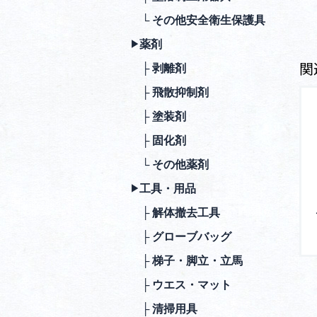
└ その他安全衛⽣保護具
薬剤
▶︎
関
├ 剥離剤
├ ⾶散抑制剤
├ 塗装剤
├ 固化剤
└ その他薬剤
⼯具・⽤品
▶︎
├ 解体撤去⼯具
├ グローブバッグ
├ 梯⼦・脚⽴・⽴⾺
├ ウエス・マット
├ 清掃⽤具