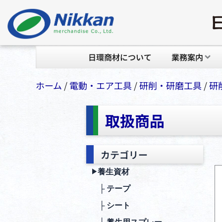
日環商材について
業務案内
ホーム
/
電動・エア⼯具
/
研削・研磨⼯具
/
研
取扱商品
カテゴリー
養生資材
▶︎
├ テープ
├ シート