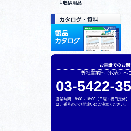
└ 収納⽤品
カタログ・資料
お電話でのお問
弊社営業部（代表）へ
03-5422-3
営業時間 8:00～18:00【日曜・祝日定
は、番号のかけ間違いにご注意ください。