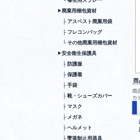
└ 養生用スプレー
廃棄⽤梱包資材
▶︎
├ アスベスト廃棄用袋
├ フレコンバッグ
└ その他廃棄用梱包資材
安全衛⽣保護具
▶︎
├ 防護服
├ 保護着
商
├ ⼿袋
商
├ 靴・シューズカバー
カ
├ マスク
├ メガネ
├ ヘルメット
├ 墜落制⽌⽤器具