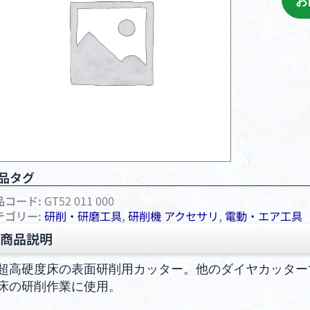
お
品タグ
品コード:
GT52 011 000
テゴリー:
研削・研磨⼯具
,
研削機 アクセサリ
,
電動・エア⼯具
商品説明
超高硬度床の表面研削用カッター。他のダイヤカッター
床の研削作業に使用。