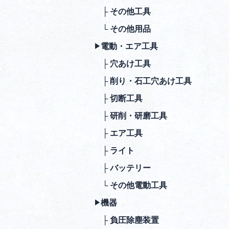
├ その他⼯具
└ その他⽤品
電動・エア⼯具
▶︎
├ ⽳あけ⼯具
├ 削り・⽯⼯⽳あけ⼯具
├ 切断⼯具
├ 研削・研磨⼯具
├ エア⼯具
├ ライト
├ バッテリー
└ その他電動⼯具
機器
▶︎
├ 負圧除塵装置