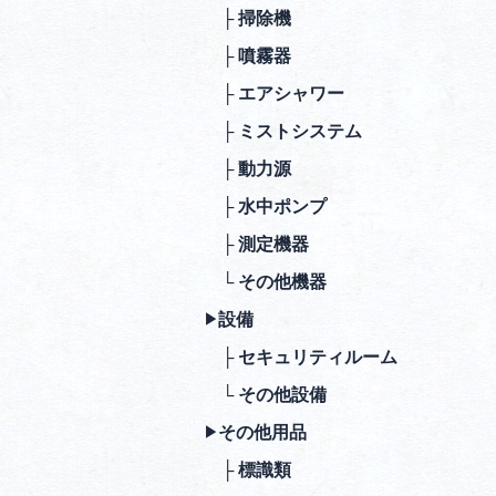
├ 掃除機
├ 噴霧器
├ エアシャワー
├ ミストシステム
├ 動⼒源
├ ⽔中ポンプ
├ 測定機器
└ その他機器
設備
▶︎
├ セキュリティルーム
└ その他設備
その他⽤品
▶︎
├ 標識類