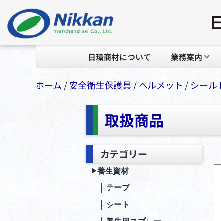
日環商材について
業務案内
ホーム
/
安全衛⽣保護具
/
ヘルメット
/
シール
取扱商品
カテゴリー
養生資材
▶︎
├ テープ
├ シート