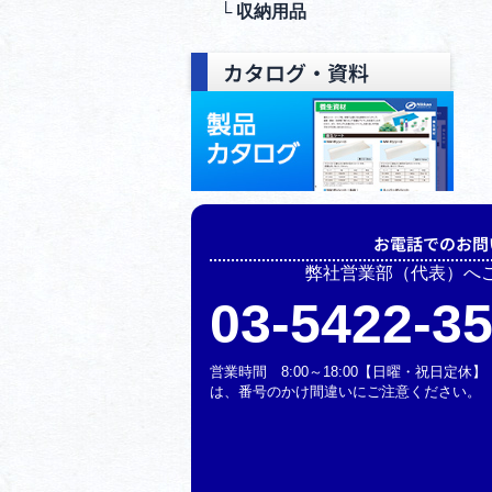
└ 収納⽤品
カタログ・資料
お電話でのお問
弊社営業部（代表）へ
03-5422-3
営業時間 8:00～18:00【日曜・祝日定
は、番号のかけ間違いにご注意ください。