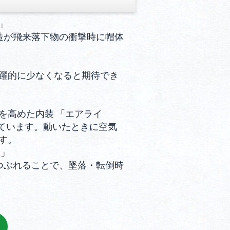
」
造が飛来落下物の衝撃時に帽体
躍的に少なくなると期待でき
を高めた内装 「エアライ
せています。動いたときに空気
す。
ー」
つぶれることで、墜落・転倒時