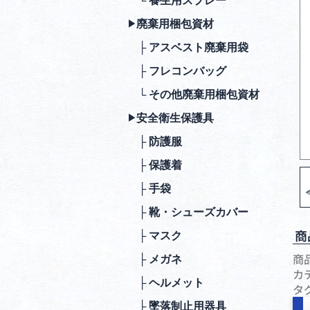
└ 養生用スプレー
廃棄⽤梱包資材
▶︎
├ アスベスト廃棄用袋
├ フレコンバッグ
└ その他廃棄用梱包資材
安全衛⽣保護具
▶︎
├ 防護服
├ 保護着
├ ⼿袋
├ 靴・シューズカバー
商
├ マスク
商
├ メガネ
カ
├ ヘルメット
タ
├ 墜落制⽌⽤器具