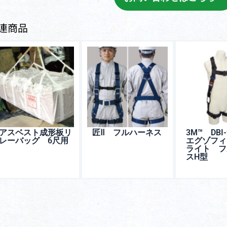
連商品
アスベスト成形板リ
匠Ⅱ フルハーネス
3M™️ DB
レーバッグ 6尺用
エグゾフィ
ライト フ
スH型