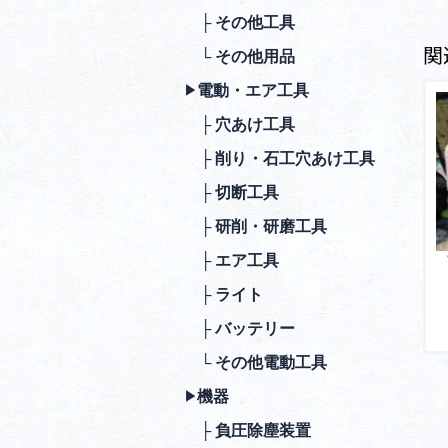
├ その他⼯具
関
└ その他⽤品
電動・エア⼯具
▶︎
├ ⽳あけ⼯具
├ 削り・⽯⼯⽳あけ⼯具
├ 切断⼯具
├ 研削・研磨⼯具
├ エア⼯具
├ ライト
├ バッテリー
└ その他電動⼯具
機器
▶︎
├ 負圧除塵装置