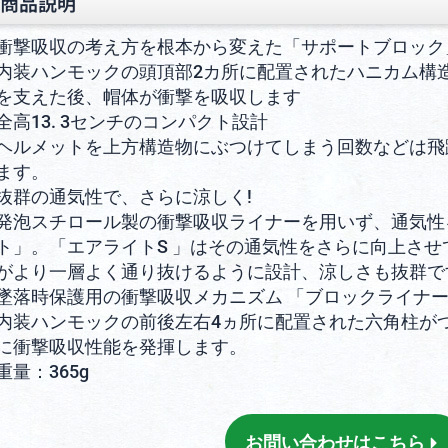
商品説明
衝撃吸収の考え方を根本から変えた「サポートブロック
内装ハンモックの頭頂部2カ所に配置されたハニカム構
を支えた後、帽体が衝撃を吸収します
全高13. 3センチのコンパクト設計
ヘルメットを上方構造物にぶつけてしまう回数などは飛
ます。
抜群の通気性で、さらに涼しく!
発泡スチロール製の衝撃吸収ライナーを用いず、通気性
ト」。「エアライトS 」はその通気性をさらに向上さ
がより一層よく通り抜けるように設計、涼しさも抜群で
墜落時保護用の衝撃吸収メカニズム 「ブロックライナ
内装ハンモックの前後左右4ヵ所に配置された六角柱が
に衝撃吸収性能を発揮します。
重量：365g
お問い合わせはこちら