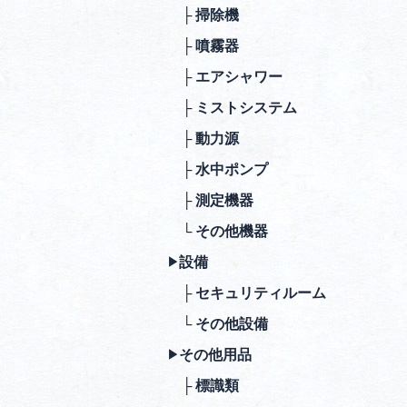
├ 掃除機
├ 噴霧器
├ エアシャワー
├ ミストシステム
├ 動⼒源
├ ⽔中ポンプ
├ 測定機器
└ その他機器
設備
▶︎
├ セキュリティルーム
└ その他設備
その他⽤品
▶︎
├ 標識類