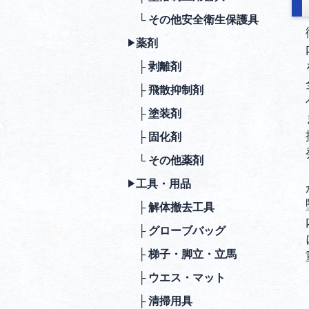
└ その他安全衛⽣保護具
薬剤
▶︎
├ 剥離剤
├ ⾶散抑制剤
├ 塗装剤
├ 固化剤
└ その他薬剤
⼯具・⽤品
▶︎
├ 解体撤去⼯具
├ グローブバッグ
├ 梯⼦・脚⽴・⽴⾺
├ ウエス・マット
├ 清掃⽤具