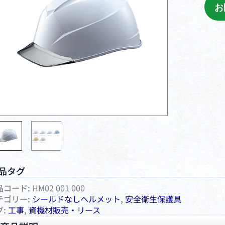
お
品タグ
品コード:
HM02 001 000
テゴリー:
シールドなしヘルメット
,
安全衛⽣保護具
グ:
工事
,
資機材販売・リース