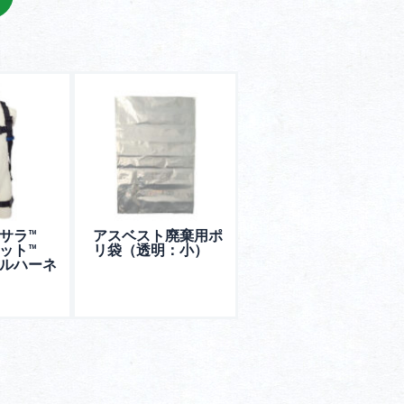
I-サラ™️
アスベスト廃棄用ポ
ット™️
リ袋（透明：小）
ルハーネ