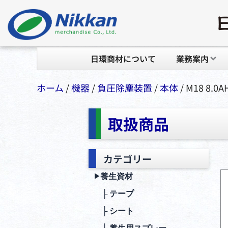
日環商材について
業務案内
ホーム
/
機器
/
負圧除塵装置
/
本体
/ M18 8
取扱商品
カテゴリー
養生資材
▶︎
├ テープ
├ シート