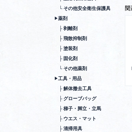
関
└ その他安全衛⽣保護具
薬剤
▶︎
├ 剥離剤
├ ⾶散抑制剤
├ 塗装剤
├ 固化剤
└ その他薬剤
⼯具・⽤品
▶︎
├ 解体撤去⼯具
├ グローブバッグ
├ 梯⼦・脚⽴・⽴⾺
├ ウエス・マット
├ 清掃⽤具