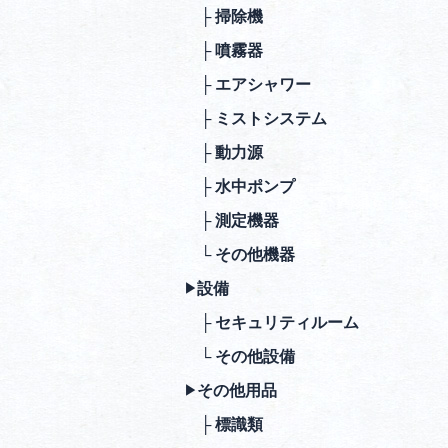
├ 掃除機
├ 噴霧器
├ エアシャワー
├ ミストシステム
├ 動⼒源
├ ⽔中ポンプ
├ 測定機器
└ その他機器
設備
▶︎
├ セキュリティルーム
└ その他設備
その他⽤品
▶︎
├ 標識類