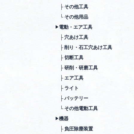
├ その他⼯具
└ その他⽤品
電動・エア⼯具
▶︎
├ ⽳あけ⼯具
├ 削り・⽯⼯⽳あけ⼯具
├ 切断⼯具
├ 研削・研磨⼯具
├ エア⼯具
├ ライト
├ バッテリー
└ その他電動⼯具
機器
▶︎
├ 負圧除塵装置