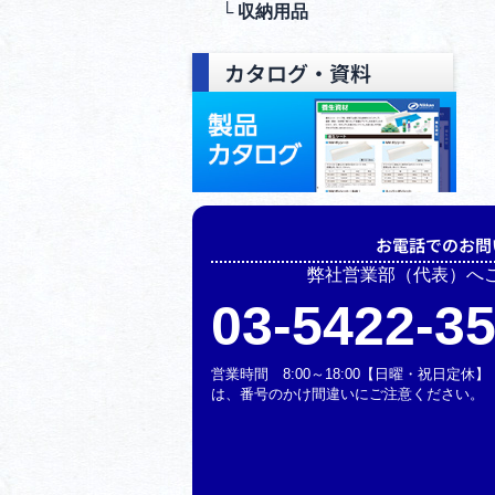
└ 収納⽤品
カタログ・資料
お電話でのお問
弊社営業部（代表）へ
03-5422-3
営業時間 8:00～18:00【日曜・祝日定
は、番号のかけ間違いにご注意ください。