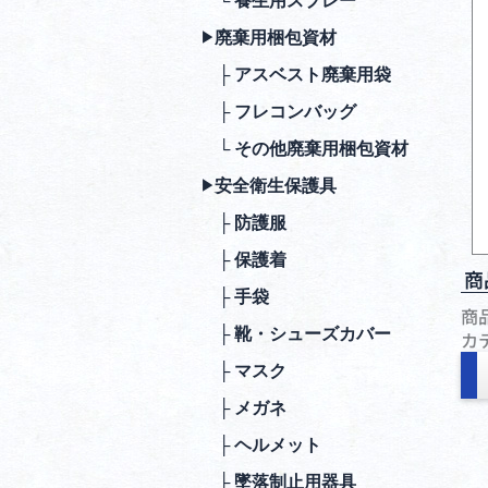
└ 養生用スプレー
廃棄⽤梱包資材
▶︎
├ アスベスト廃棄用袋
├ フレコンバッグ
└ その他廃棄用梱包資材
安全衛⽣保護具
▶︎
├ 防護服
├ 保護着
商
├ ⼿袋
商
├ 靴・シューズカバー
カ
├ マスク
├ メガネ
├ ヘルメット
├ 墜落制⽌⽤器具