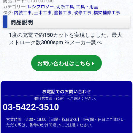
商品コード:
CT01 002 000
カテゴリー:
レシプロソー
,
切断⼯具
,
⼯具・⽤品
タグ:
内装工事
,
土木工事
,
塗装工事
,
改修工事
,
橋梁補修工事
商品説明
1度の充電で約150カットを実現しました。最大
ストローク数3000spm ※メーカー調べ
お問い合わせはこちら
お電話でのお問い合わせ
弊社営業部（代表）へご連絡ください。
03-5422-3510
営業時間 8:00～18:00【日曜・祝日定休】 ※夜間・休日にご連絡い
ただく際は、番号のかけ間違いにご注意ください。