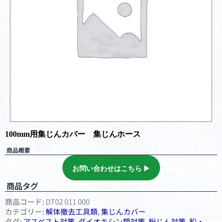
100mm用集じんカバー 集じんホース
商品概要
お問い合わせはこちら ▶︎
商品タグ
商品コード:
DT02 011 000
カテゴリー:
解体撤去工具類
,
集じんカバー
タグ:
アスベスト対策
,
ダイオキシン類対策
,
粉じん対策
,
鉛・