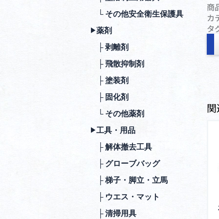
商
└ その他安全衛⽣保護具
カ
タ
薬剤
▶︎
├ 剥離剤
├ ⾶散抑制剤
├ 塗装剤
├ 固化剤
関
└ その他薬剤
⼯具・⽤品
▶︎
├ 解体撤去⼯具
├ グローブバッグ
├ 梯⼦・脚⽴・⽴⾺
├ ウエス・マット
├ 清掃⽤具