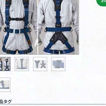
お
品タグ