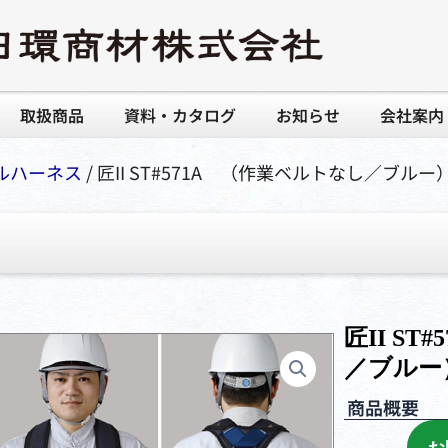
取扱商品
資料・カタログ
お知らせ
会社案内
ルハーネス
/ 匠II ST#571A （作業ベルトなし／ブルー
匠II S
／ブルー
商品概要