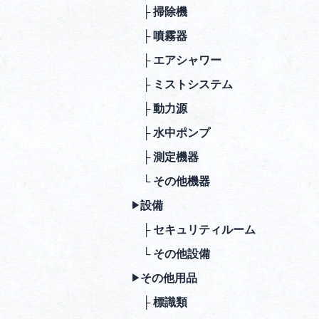
├ 掃除機
├ 噴霧器
├ エアシャワー
├ ミストシステム
├ 動⼒源
├ ⽔中ポンプ
├ 測定機器
└ その他機器
設備
▶︎
├ セキュリティルーム
└ その他設備
その他⽤品
▶︎
├ 標識類