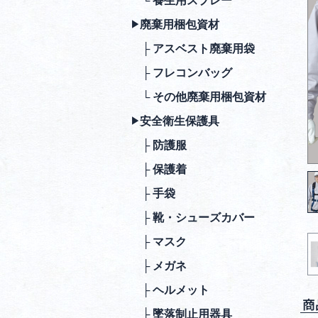
└ 養生用スプレー
廃棄⽤梱包資材
▶︎
├ アスベスト廃棄用袋
├ フレコンバッグ
└ その他廃棄用梱包資材
安全衛⽣保護具
▶︎
├ 防護服
├ 保護着
├ ⼿袋
├ 靴・シューズカバー
├ マスク
├ メガネ
├ ヘルメット
商
├ 墜落制⽌⽤器具