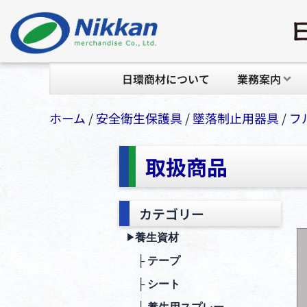
日環商材について
業務案内
ホーム
/
安全衛⽣保護具
/
墜落制⽌⽤器具
/
フ
取扱商品
カテゴリー
養生資材
▶︎
├ テープ
├ シート