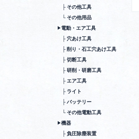
├ その他⼯具
└ その他⽤品
電動・エア⼯具
▶︎
├ ⽳あけ⼯具
├ 削り・⽯⼯⽳あけ⼯具
├ 切断⼯具
├ 研削・研磨⼯具
├ エア⼯具
├ ライト
├ バッテリー
└ その他電動⼯具
機器
▶︎
├ 負圧除塵装置