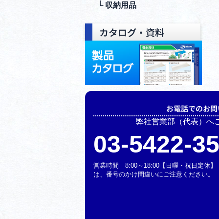
└ 収納⽤品
カタログ・資料
お電話でのお問
弊社営業部（代表）へ
03-5422-3
営業時間 8:00～18:00【日曜・祝日定
は、番号のかけ間違いにご注意ください。