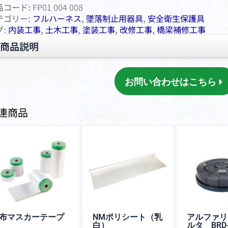
品コード:
FP01 004 008
テゴリー:
フルハーネス
,
墜落制⽌⽤器具
,
安全衛⽣保護具
グ:
内装工事
,
土木工事
,
塗装工事
,
改修工事
,
橋梁補修工事
商品説明
お問い合わせはこちら
連商品
布マスカーテープ
NMポリシート（乳
アルファリ
白）
ルタ BRD