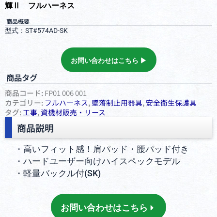
輝Ⅱ フルハーネス
商品概要
型式：ST#574AD-SK
お問い合わせはこちら ▶︎
商品タグ
商品コード:
FP01 006 001
カテゴリー:
フルハーネス
,
墜落制⽌⽤器具
,
安全衛⽣保護具
タグ:
工事
,
資機材販売・リース
商品説明
・高いフィット感！肩パッド・腰パッド付き
・ハードユーザー向けハイスペックモデル
・軽量バックル付(SK)
お問い合わせはこちら