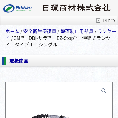
INDEX
ホーム
/
安全衛⽣保護具
/
墜落制⽌⽤器具
/
ランヤー
ド
/ 3M™️ DBI-サラ™️ EZ-Stop™️ 伸縮式ランヤー
ド タイプ１ シングル
取扱商品