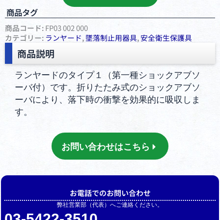
商品タグ
商品コード:
FP03 002 000
カテゴリー:
ランヤード
,
墜落制⽌⽤器具
,
安全衛⽣保護具
商品説明
ランヤードのタイプ１（第一種ショックアブソ
ーバ付）です。折りたたみ式のショックアブソ
ーバにより、落下時の衝撃を効果的に吸収しま
す。
お問い合わせはこちら
お電話でのお問い合わせ
弊社営業部（代表）へご連絡ください。
03-5422-3510