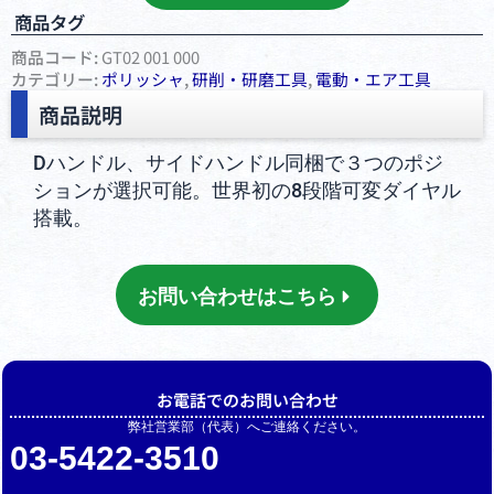
商品タグ
商品コード:
GT02 001 000
カテゴリー:
ポリッシャ
,
研削・研磨⼯具
,
電動・エア⼯具
商品説明
Dハンドル、サイドハンドル同梱で３つのポジ
ションが選択可能。世界初の8段階可変ダイヤル
搭載。
お問い合わせはこちら
お電話でのお問い合わせ
弊社営業部（代表）へご連絡ください。
03-5422-3510