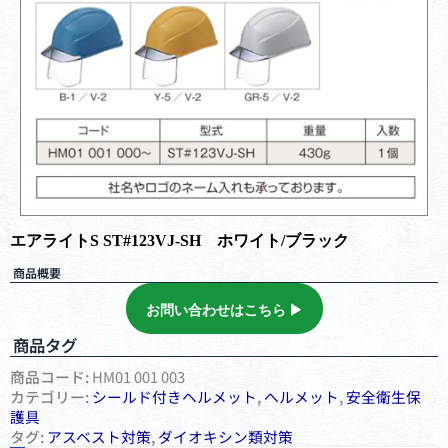
エアライトS ST#123VJ-SH ホワイト/ブラック
商品概要
お問い合わせはこちら ▶︎
商品タグ
商品コード:
HM01 001 003
カテゴリー:
シールド付きヘルメット
,
ヘルメット
,
安全衛⽣保
護具
タグ:
アスベスト対策
,
ダイオキシン類対策