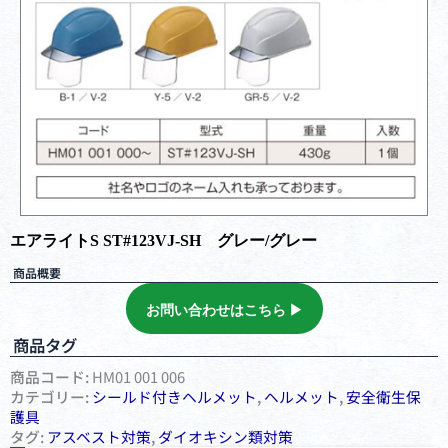
エアライトS ST#123VJ-SH グレー/グレー
商品概要
お問い合わせはこちら ▶︎
商品タグ
商品コード:
HM01 001 006
カテゴリー:
シールド付きヘルメット
,
ヘルメット
,
安全衛⽣保
護具
タグ:
アスベスト対策
,
ダイオキシン類対策