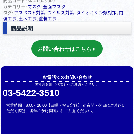
商品コード:
MA01 003 000
カテゴリー:
マスク
,
全⾯マスク
タグ:
アスベスト対策
,
ウイルス対策
,
ダイオキシン類対策
,
内
装工事
,
土木工事
,
塗装工事
商品説明
お問い合わせはこちら
お電話でのお問い合わせ
弊社営業部（代表）へご連絡ください。
03-5422-3510
営業時間 8:00～18:00【日曜・祝日定休】 ※夜間・休日にご連絡い
ただく際は、番号のかけ間違いにご注意ください。