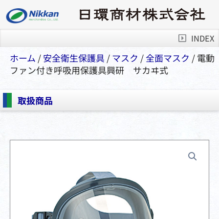
INDEX
ホーム
/
安全衛⽣保護具
/
マスク
/
全⾯マスク
/ 電動
ファン付き呼吸用保護具興研 サカヰ式
取扱商品