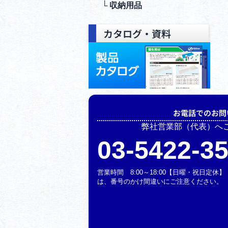
└ 収納⽤品
カタログ・資料
お電話でのお問
弊社営業部（代表）へ
03-5422-3
営業時間 8:00～18:00【日曜・祝日定
は、番号のかけ間違いにご注意ください。