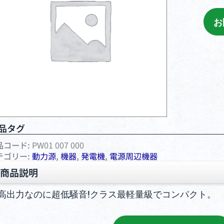
お
品タグ
品コード:
PW01 007 000
テゴリー:
動⼒源
,
機器
,
発電機
,
電源周辺機器
商品説明
高出力なのに超低騒音!クラス最軽量級でコンパクト。