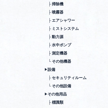
├ 掃除機
├ 噴霧器
├ エアシャワー
├ ミストシステム
├ 動⼒源
├ ⽔中ポンプ
├ 測定機器
└ その他機器
設備
▶︎
├ セキュリティルーム
└ その他設備
その他⽤品
▶︎
├ 標識類