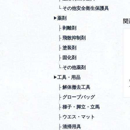
└ その他安全衛⽣保護具
薬剤
▶︎
関
├ 剥離剤
├ ⾶散抑制剤
├ 塗装剤
├ 固化剤
└ その他薬剤
⼯具・⽤品
▶︎
├ 解体撤去⼯具
├ グローブバッグ
├ 梯⼦・脚⽴・⽴⾺
├ ウエス・マット
├ 清掃⽤具