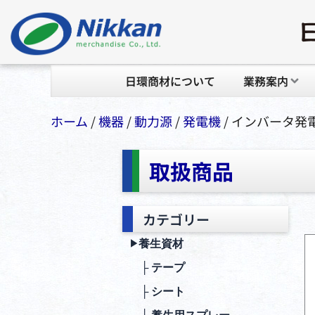
日環商材について
業務案内
ホーム
/
機器
/
動⼒源
/
発電機
/ インバータ発電
取扱商品
カテゴリー
養生資材
▶︎
├ テープ
├ シート