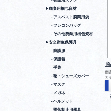
└ 養生用スプレー
廃棄⽤梱包資材
▶︎
├ アスベスト廃棄用袋
├ フレコンバッグ
└ その他廃棄用梱包資材
安全衛⽣保護具
▶︎
├ 防護服
├ 保護着
商
├ ⼿袋
商
├ 靴・シューズカバー
カ
├ マスク
├ メガネ
├ ヘルメット
├ 墜落制⽌⽤器具