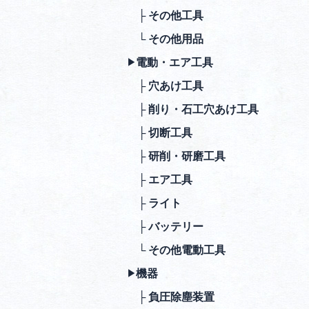
├ その他⼯具
└ その他⽤品
電動・エア⼯具
▶︎
├ ⽳あけ⼯具
├ 削り・⽯⼯⽳あけ⼯具
├ 切断⼯具
├ 研削・研磨⼯具
├ エア⼯具
├ ライト
├ バッテリー
└ その他電動⼯具
機器
▶︎
├ 負圧除塵装置