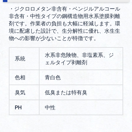
・ジクロロメタン非含有・ベンジルアルコール
非含有・中性タイプの鋼構造物用水系塗膜剥離
剤です。作業者の負担も大幅に軽減します。環
境に配慮した設計で、生分解性に優れ、水生生
物への影響が少ないことが特徴です。
水系非危険物、非塩素系、ジ
系統
ェルタイプ剥離剤
色相
青白色
臭気
低臭または特有臭
PH
中性