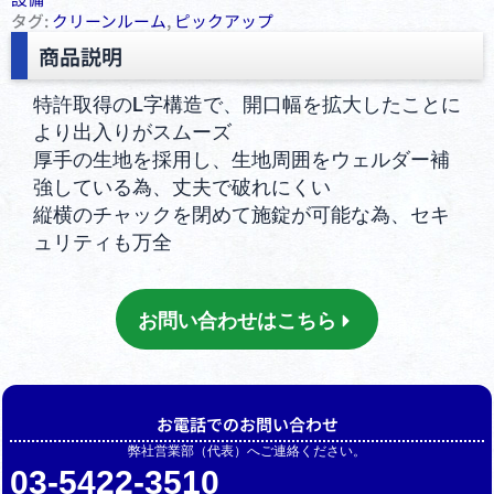
タグ:
クリーンルーム
,
ピックアップ
商品説明
特許取得のL字構造で、開口幅を拡大したことに
より出入りがスムーズ
厚手の生地を採用し、生地周囲をウェルダー補
強している為、丈夫で破れにくい
縦横のチャックを閉めて施錠が可能な為、セキ
ュリティも万全
お問い合わせはこちら
お電話でのお問い合わせ
弊社営業部（代表）へご連絡ください。
03-5422-3510