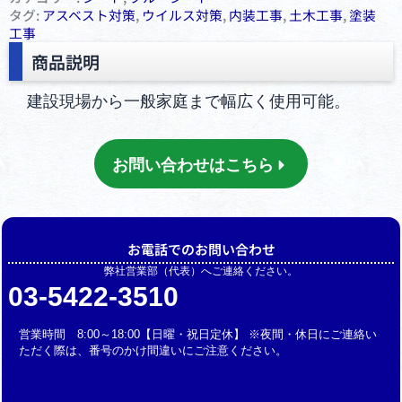
タグ:
アスベスト対策
,
ウイルス対策
,
内装工事
,
土木工事
,
塗装
工事
商品説明
建設現場から一般家庭まで幅広く使用可能。
お問い合わせはこちら
お電話でのお問い合わせ
弊社営業部（代表）へご連絡ください。
03-5422-3510
営業時間 8:00～18:00【日曜・祝日定休】 ※夜間・休日にご連絡い
ただく際は、番号のかけ間違いにご注意ください。