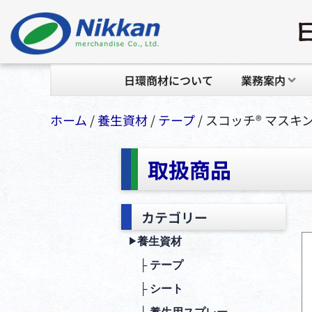
日環商材について
業務案内
ホーム
/
養生資材
/
テープ
/ スコッチ® マスキ
取扱商品
カテゴリー
養生資材
▶︎
├ テープ
├ シート