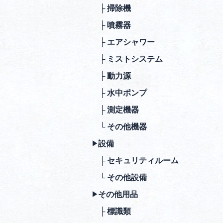
├ 掃除機
├ 噴霧器
├ エアシャワー
├ ミストシステム
├ 動⼒源
├ ⽔中ポンプ
├ 測定機器
└ その他機器
設備
▶︎
├ セキュリティルーム
└ その他設備
その他⽤品
▶︎
├ 標識類