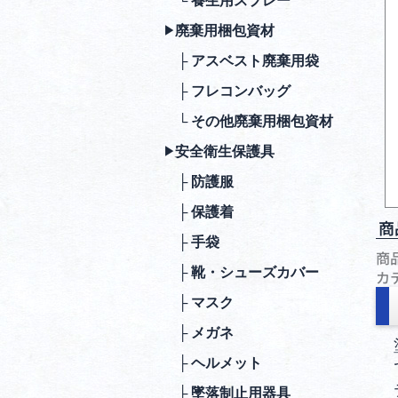
└ 養生用スプレー
廃棄⽤梱包資材
▶︎
├ アスベスト廃棄用袋
├ フレコンバッグ
└ その他廃棄用梱包資材
安全衛⽣保護具
▶︎
├ 防護服
├ 保護着
商
├ ⼿袋
商
├ 靴・シューズカバー
カ
├ マスク
├ メガネ
├ ヘルメット
├ 墜落制⽌⽤器具