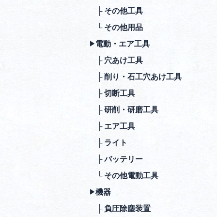
├ その他⼯具
└ その他⽤品
電動・エア⼯具
▶︎
├ ⽳あけ⼯具
├ 削り・⽯⼯⽳あけ⼯具
├ 切断⼯具
├ 研削・研磨⼯具
├ エア⼯具
├ ライト
├ バッテリー
└ その他電動⼯具
機器
▶︎
├ 負圧除塵装置