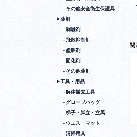
└ その他安全衛⽣保護具
薬剤
▶︎
├ 剥離剤
├ ⾶散抑制剤
関
├ 塗装剤
├ 固化剤
└ その他薬剤
⼯具・⽤品
▶︎
├ 解体撤去⼯具
├ グローブバッグ
├ 梯⼦・脚⽴・⽴⾺
├ ウエス・マット
├ 清掃⽤具