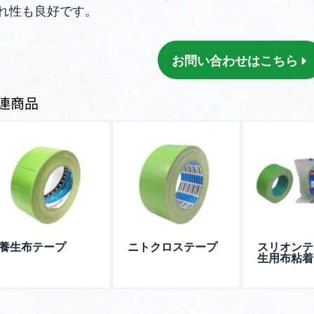
れ性も良好です。
お問い合わせはこちら
連商品
養生布テープ
ニトクロステープ
スリオンテ
生用布粘着