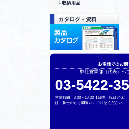
└ 収納⽤品
カタログ・資料
お電話でのお問
弊社営業部（代表）へ
03-5422-3
営業時間 8:00～18:00【日曜・祝日定
は、番号のかけ間違いにご注意ください。