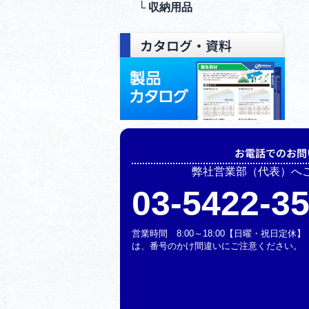
└ 収納⽤品
カタログ・資料
お電話でのお問
弊社営業部（代表）へ
03-5422-3
営業時間 8:00～18:00【日曜・祝日定
は、番号のかけ間違いにご注意ください。