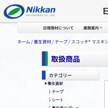
日環商材について
業務案内
ホーム
/
養生資材
/
テープ
/ スコッチ® マスキ
取扱商品
カテゴリー
養生資材
▶︎
├ テープ
├ シート