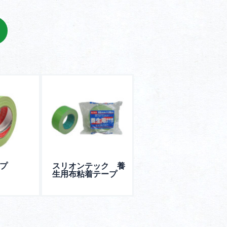
プ
スリオンテック 養
生用布粘着テープ