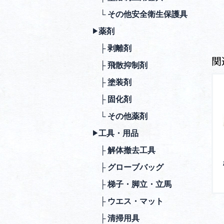
└ その他安全衛⽣保護具
薬剤
▶︎
├ 剥離剤
関
├ ⾶散抑制剤
├ 塗装剤
├ 固化剤
└ その他薬剤
⼯具・⽤品
▶︎
├ 解体撤去⼯具
├ グローブバッグ
├ 梯⼦・脚⽴・⽴⾺
├ ウエス・マット
├ 清掃⽤具