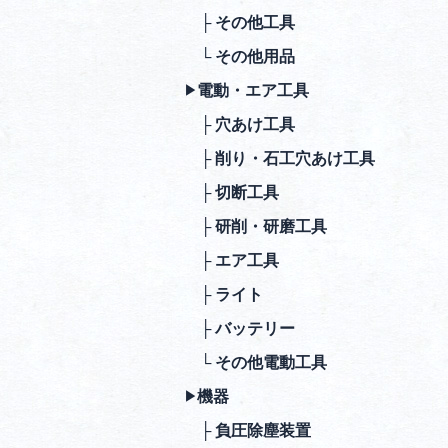
├ その他⼯具
└ その他⽤品
電動・エア⼯具
▶︎
├ ⽳あけ⼯具
├ 削り・⽯⼯⽳あけ⼯具
├ 切断⼯具
├ 研削・研磨⼯具
├ エア⼯具
├ ライト
├ バッテリー
└ その他電動⼯具
機器
▶︎
├ 負圧除塵装置