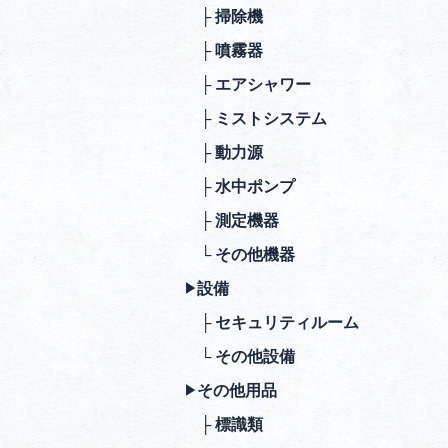
├ 掃除機
├ 噴霧器
├ エアシャワー
├ ミストシステム
├ 動⼒源
├ ⽔中ポンプ
├ 測定機器
└ その他機器
設備
▶︎
├ セキュリティルーム
└ その他設備
その他⽤品
▶︎
├ 標識類