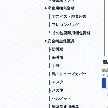
└ 養生用スプレー
廃棄⽤梱包資材
▶︎
├ アスベスト廃棄用袋
├ フレコンバッグ
└ その他廃棄用梱包資材
安全衛⽣保護具
▶︎
├ 防護服
├ 保護着
商
├ ⼿袋
商
├ 靴・シューズカバー
カ
├ マスク
├ メガネ
├ ヘルメット
├ 墜落制⽌⽤器具