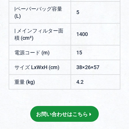
|ペーパーバッグ容量
5
(L)
| メインフィルター面
1400
積 (cm²)
電源コード (m)
15
サイズ LxWxH (cm)
38×26×57
重量 (kg)
4.2
お問い合わせはこちら