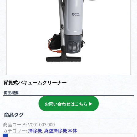
背負式バキュームクリーナー
商品概要
お問い合わせはこちら ▶︎
商品タグ
商品コード:
VC01 003 000
カテゴリー:
掃除機
,
真空掃除機 本体