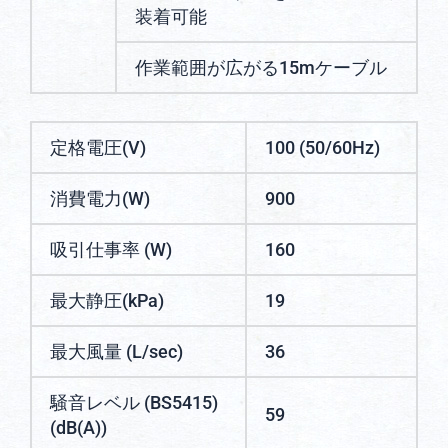
装着可能
作業範囲が広がる15mケーブル
定格電圧(V)
100 (50/60Hz)
消費電力(W)
900
吸引仕事率 (W)
160
最大静圧(kPa)
19
最大風量 (L/sec)
36
騒音レベル (BS5415)
59
(dB(A))