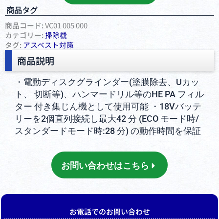
商品タグ
商品コード:
VC01 005 000
カテゴリー:
掃除機
タグ:
アスベスト対策
商品説明
・電動ディスクグラインダー(塗膜除去、Uカッ
ト、 切断等)、ハンマードリル等のHE PA フィル
ター 付き集じん機として使用可能 ・18Vバッテ
リーを2個直列接続し最大42 分 (ECO モード時/
スタンダードモード時:28 分) の動作時間を保証
お問い合わせはこちら
お電話でのお問い合わせ