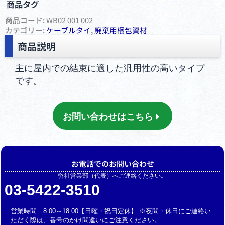
商品タグ
商品コード:
WB02 001 002
カテゴリー:
ケーブルタイ
,
廃棄用梱包資材
商品説明
主に屋内での結束に適した汎用性の高いタイプ
です。
お問い合わせはこちら
お電話でのお問い合わせ
弊社営業部（代表）へご連絡ください。
03-5422-3510
営業時間 8:00～18:00【日曜・祝日定休】 ※夜間・休日にご連絡い
ただく際は、番号のかけ間違いにご注意ください。