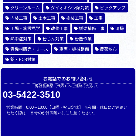
クリーンルーム
ダイオキシン類対策
ピックアップ
内装工事
土木工事
塗装工事
工事
工場・施設見学
改修工事
橋梁補修工事
清掃
熱中症対策
粉じん対策
粉塵作業
資機材販売・リース
車両・機械整備
農薬散布
鉛・PCB対策
お電話でのお問い合わせ
弊社営業部（代表）へご連絡ください。
03-5422-3510
営業時間 8:00～18:00【日曜・祝日定休】 ※夜間・休日にご連絡い
ただく際は、番号のかけ間違いにご注意ください。