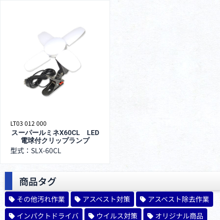
LT03 012 000
スーパールミネX60CL LED
電球付クリップランプ
型式：SLX-60CL
商品タグ
その他汚れ作業
アスベスト対策
アスベスト除去作業
インパクトドライバ
ウイルス対策
オリジナル商品