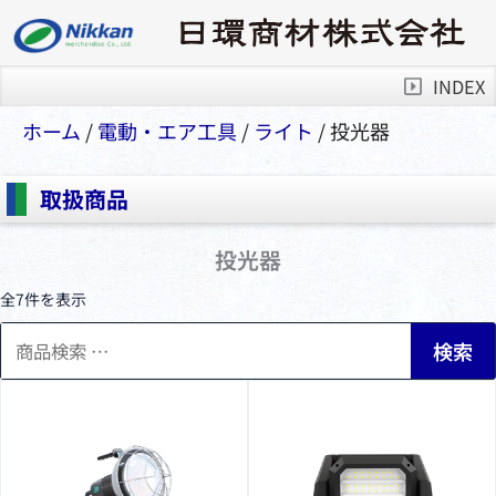
INDEX
ホーム
/
電動・エア⼯具
/
ライト
/ 投光器
取扱商品
投光器
全7件を表示
検
検索
索
対
象: