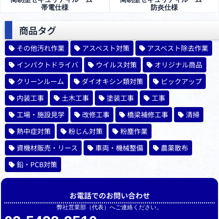
帯電仕様
防炎仕様
商品タグ
その他汚れ作業
アスベスト対策
アスベスト除去作業
インパクトドライバ
ウイルス対策
オリジナル商品
クリーンルーム
ダイオキシン類対策
ピックアップ
内装工事
土木工事
塗装工事
工事
工場・施設見学
改修工事
橋梁補修工事
清掃
熱中症対策
粉じん対策
粉塵作業
資機材販売・リース
車両・機械整備
農薬散布
鉛・PCB対策
お電話でのお問い合わせ
弊社営業部（代表）へご連絡ください。