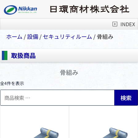
INDEX
ホーム
/
設備
/
セキュリティルーム
/ ⾻組み
取扱商品
⾻組み
全4件を表示
検
検索
索
対
象: