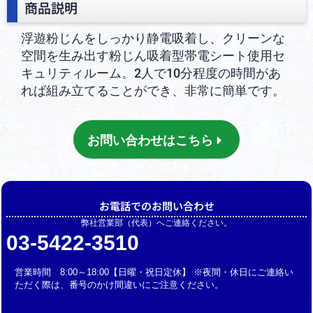
商品説明
浮遊粉じんをしっかり静電吸着し、クリーンな
空間を生み出す粉じん吸着型帯電シート使用セ
キュリティルーム。2人で10分程度の時間があ
れば組み立てることができ、非常に簡単です。
お問い合わせはこちら
お電話でのお問い合わせ
弊社営業部（代表）へご連絡ください。
03-5422-3510
営業時間 8:00～18:00【日曜・祝日定休】 ※夜間・休日にご連絡い
ただく際は、番号のかけ間違いにご注意ください。