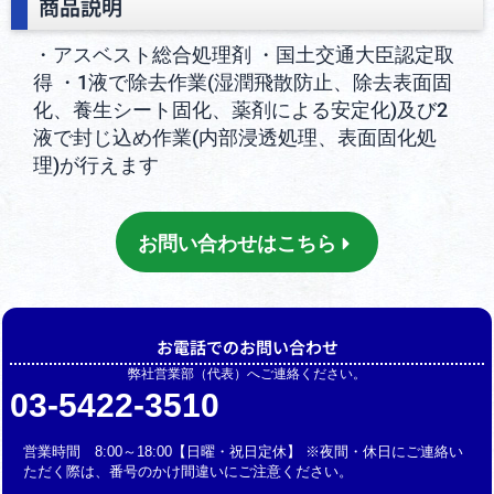
商品説明
・アスベスト総合処理剤 ・国土交通大臣認定取
得 ・1液で除去作業(湿潤飛散防止、除去表面固
化、養生シート固化、薬剤による安定化)及び2
液で封じ込め作業(内部浸透処理、表面固化処
理)が行えます
お問い合わせはこちら
お電話でのお問い合わせ
弊社営業部（代表）へご連絡ください。
03-5422-3510
営業時間 8:00～18:00【日曜・祝日定休】 ※夜間・休日にご連絡い
ただく際は、番号のかけ間違いにご注意ください。