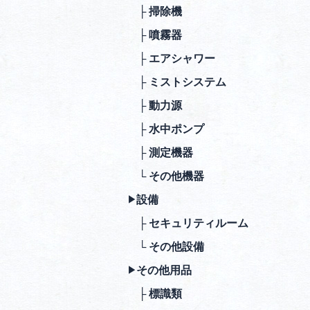
├ 掃除機
├ 噴霧器
├ エアシャワー
├ ミストシステム
├ 動⼒源
├ ⽔中ポンプ
├ 測定機器
└ その他機器
設備
▶︎
├ セキュリティルーム
└ その他設備
その他⽤品
▶︎
├ 標識類