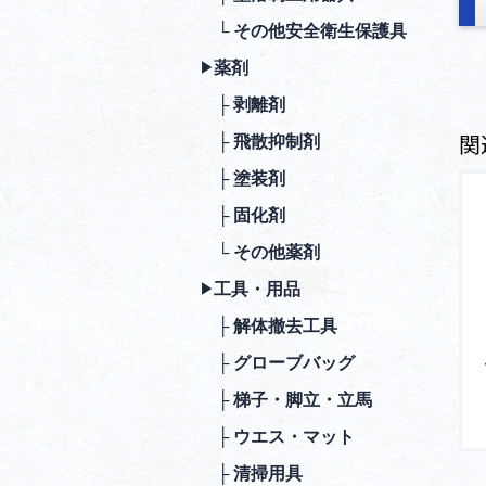
└ その他安全衛⽣保護具
薬剤
▶︎
├ 剥離剤
関
├ ⾶散抑制剤
├ 塗装剤
├ 固化剤
└ その他薬剤
⼯具・⽤品
▶︎
├ 解体撤去⼯具
├ グローブバッグ
├ 梯⼦・脚⽴・⽴⾺
├ ウエス・マット
├ 清掃⽤具