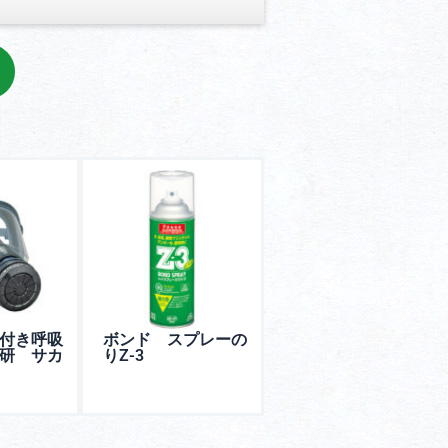
付き呼吸
ボンド スプレーの
研 サカ
りZ-3