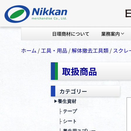
日環商材について
業務案内
ホーム
/
⼯具・⽤品
/
解体撤去工具類
/
スクレ
取扱商品
カテゴリー
養生資材
▶︎
├ テープ
├ シート