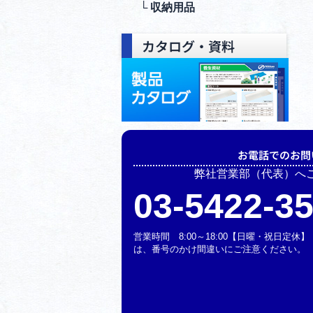
└ 収納⽤品
カタログ・資料
お電話でのお問
弊社営業部（代表）へ
03-5422-3
営業時間 8:00～18:00【日曜・祝日定
は、番号のかけ間違いにご注意ください。