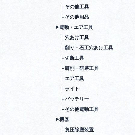
├ その他⼯具
└ その他⽤品
電動・エア⼯具
▶︎
├ ⽳あけ⼯具
├ 削り・⽯⼯⽳あけ⼯具
├ 切断⼯具
├ 研削・研磨⼯具
├ エア⼯具
├ ライト
├ バッテリー
└ その他電動⼯具
機器
▶︎
├ 負圧除塵装置