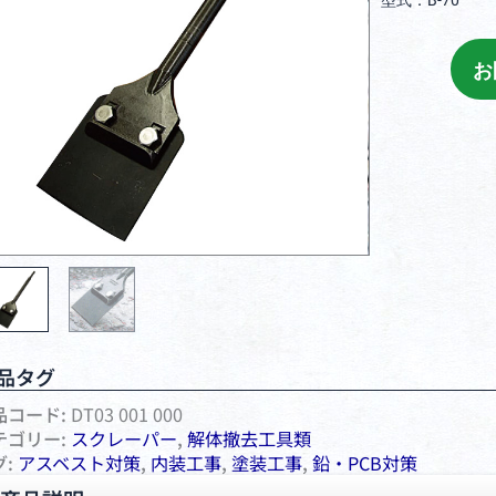
型式：B-70
お
品タグ
品コード:
DT03 001 000
テゴリー:
スクレーパー
,
解体撤去工具類
グ:
アスベスト対策
,
内装工事
,
塗装工事
,
鉛・PCB対策