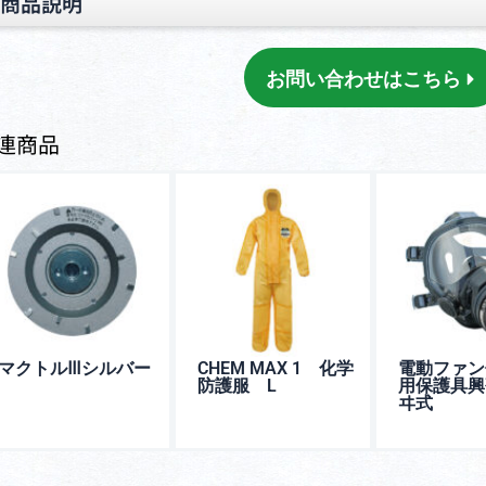
商品説明
お問い合わせはこちら
連商品
マクトルⅢシルバー
CHEM MAX 1 化学
電動ファン
防護服 L
用保護具興
ヰ式