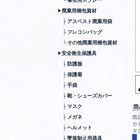
└ 養生用スプレー
廃棄⽤梱包資材
▶︎
├ アスベスト廃棄用袋
├ フレコンバッグ
└ その他廃棄用梱包資材
安全衛⽣保護具
▶︎
├ 防護服
├ 保護着
├ ⼿袋
├ 靴・シューズカバー
商
├ マスク
商
├ メガネ
カ
├ ヘルメット
タ
├ 墜落制⽌⽤器具