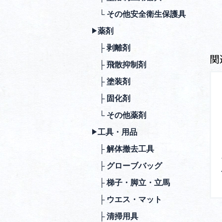
└ その他安全衛⽣保護具
薬剤
▶︎
├ 剥離剤
関
├ ⾶散抑制剤
├ 塗装剤
├ 固化剤
└ その他薬剤
⼯具・⽤品
▶︎
├ 解体撤去⼯具
├ グローブバッグ
├ 梯⼦・脚⽴・⽴⾺
├ ウエス・マット
├ 清掃⽤具