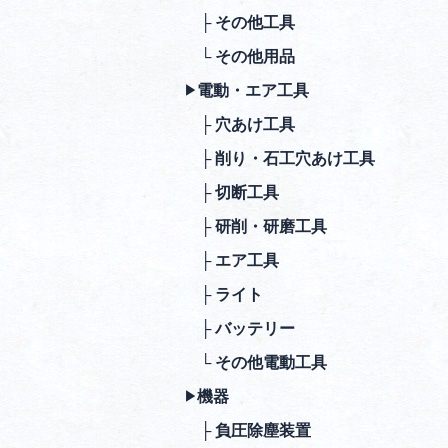
├ その他⼯具
└ その他⽤品
電動・エア⼯具
▶︎
├ ⽳あけ⼯具
├ 削り・⽯⼯⽳あけ⼯具
├ 切断⼯具
├ 研削・研磨⼯具
├ エア⼯具
├ ライト
├ バッテリー
└ その他電動⼯具
機器
▶︎
├ 負圧除塵装置