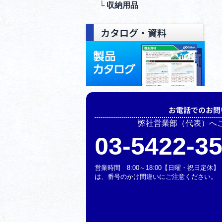
└ 収納⽤品
カタログ・資料
お電話でのお問
弊社営業部（代表）へ
03-5422-3
営業時間 8:00～18:00【日曜・祝日定
は、番号のかけ間違いにご注意ください。