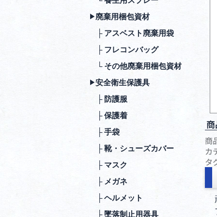
└ 養生用スプレー
廃棄⽤梱包資材
▶︎
├ アスベスト廃棄用袋
├ フレコンバッグ
└ その他廃棄用梱包資材
安全衛⽣保護具
▶︎
├ 防護服
├ 保護着
商
├ ⼿袋
商
├ 靴・シューズカバー
カ
タ
├ マスク
├ メガネ
├ ヘルメット
├ 墜落制⽌⽤器具