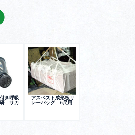
付き呼吸
アスベスト成形板リ
研 サカ
レーバッグ 6尺用