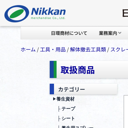
日環商材について
業務案内
ホーム
/
⼯具・⽤品
/
解体撤去工具類
/
スクレ
取扱商品
カテゴリー
養生資材
▶︎
├ テープ
├ シート