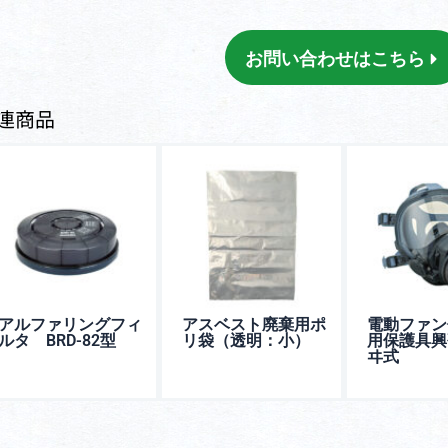
お問い合わせはこちら
連商品
アルファリングフィ
アスベスト廃棄用ポ
電動ファン
ルタ BRD-82型
リ袋（透明：小）
用保護具興
ヰ式