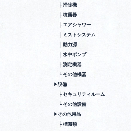
├ 掃除機
├ 噴霧器
├ エアシャワー
├ ミストシステム
├ 動⼒源
├ ⽔中ポンプ
├ 測定機器
└ その他機器
設備
▶︎
├ セキュリティルーム
└ その他設備
その他⽤品
▶︎
├ 標識類