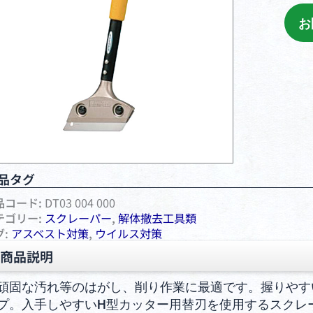
お
品タグ
品コード:
DT03 004 000
テゴリー:
スクレーパー
,
解体撤去工具類
グ:
アスベスト対策
,
ウイルス対策
商品説明
頑固な汚れ等のはがし、削り作業に最適です。握りやす
プ。入手しやすいH型カッター用替刃を使用するスクレ