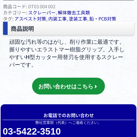
商品コード:
DT03 004 002
カテゴリー:
スクレーパー
,
解体撤去工具類
タグ:
アスベスト対策
,
内装工事
,
塗装工事
,
鉛・PCB対策
商品説明
頑固な汚れ等のはがし、削り作業に最適です。
握りやすいエラストマー樹脂グリップ。入手し
やすいH型カッター用替刃を使用するスクレー
パーです。
お問い合わせはこちら
お電話でのお問い合わせ
弊社営業部（代表）へご連絡ください。
03-5422-3510