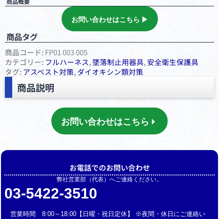
商品概要
お問い合わせはこちら ▶︎
商品タグ
商品コード:
FP01 003 005
カテゴリー:
フルハーネス
,
墜落制⽌⽤器具
,
安全衛⽣保護具
タグ:
アスベスト対策
,
ダイオキシン類対策
商品説明
お問い合わせはこちら
お電話でのお問い合わせ
弊社営業部（代表）へご連絡ください。
03-5422-3510
営業時間 8:00～18:00【日曜・祝日定休】 ※夜間・休日にご連絡い