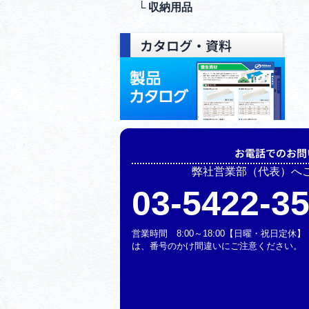
└ 収納⽤品
カタログ・資料
お電話でのお問
弊社営業部（代表）へ
03-5422-3
営業時間 8:00～18:00【日曜・祝日定
は、番号のかけ間違いにご注意ください。