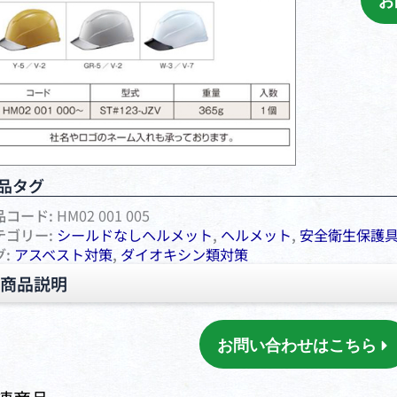
お
品タグ
品コード:
HM02 001 005
テゴリー:
シールドなしヘルメット
,
ヘルメット
,
安全衛⽣保護
グ:
アスベスト対策
,
ダイオキシン類対策
商品説明
お問い合わせはこちら