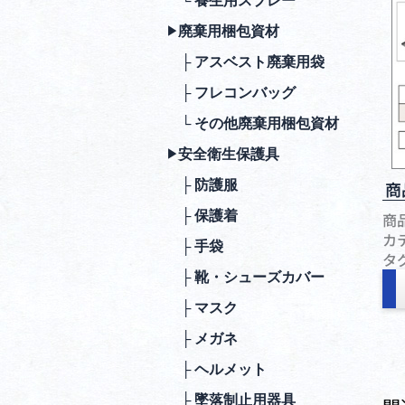
└ 養生用スプレー
廃棄⽤梱包資材
▶︎
├ アスベスト廃棄用袋
├ フレコンバッグ
└ その他廃棄用梱包資材
安全衛⽣保護具
▶︎
├ 防護服
商
├ 保護着
商
カ
├ ⼿袋
タ
├ 靴・シューズカバー
├ マスク
├ メガネ
├ ヘルメット
├ 墜落制⽌⽤器具