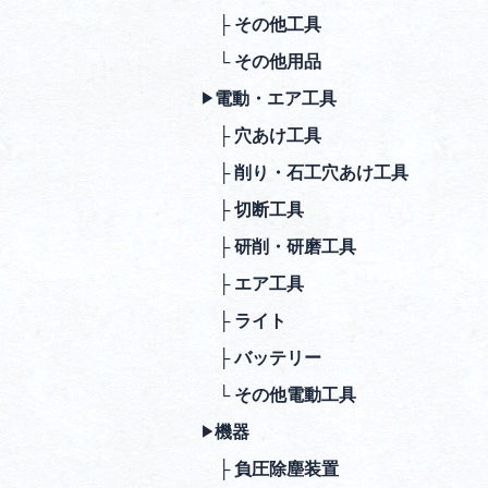
├ その他⼯具
└ その他⽤品
電動・エア⼯具
▶︎
├ ⽳あけ⼯具
├ 削り・⽯⼯⽳あけ⼯具
├ 切断⼯具
├ 研削・研磨⼯具
├ エア⼯具
├ ライト
├ バッテリー
└ その他電動⼯具
機器
▶︎
├ 負圧除塵装置