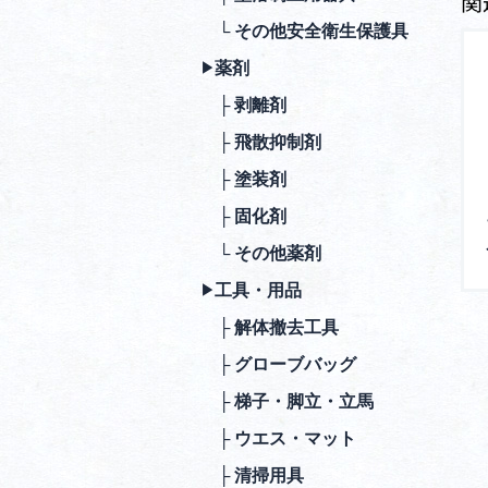
関
└ その他安全衛⽣保護具
薬剤
▶︎
├ 剥離剤
├ ⾶散抑制剤
├ 塗装剤
├ 固化剤
└ その他薬剤
⼯具・⽤品
▶︎
├ 解体撤去⼯具
├ グローブバッグ
├ 梯⼦・脚⽴・⽴⾺
├ ウエス・マット
├ 清掃⽤具