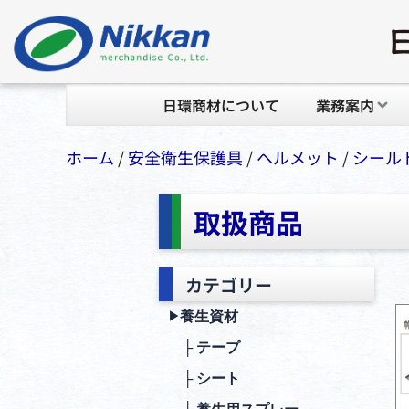
日環商材について
業務案内
ホーム
/
安全衛⽣保護具
/
ヘルメット
/
シール
取扱商品
カテゴリー
養生資材
▶︎
├ テープ
├ シート