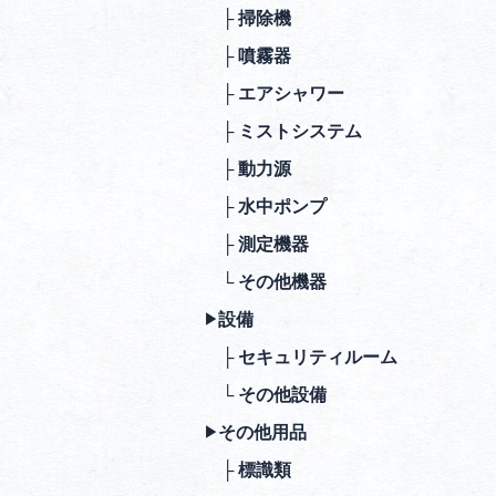
├ 掃除機
├ 噴霧器
├ エアシャワー
├ ミストシステム
├ 動⼒源
├ ⽔中ポンプ
├ 測定機器
└ その他機器
設備
▶︎
├ セキュリティルーム
└ その他設備
その他⽤品
▶︎
├ 標識類