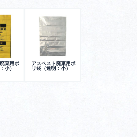
廃棄用ポ
アスベスト廃棄用ポ
：小）
リ袋（透明：小）