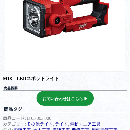
M18 LEDスポットライト
商品概要
お問い合わせはこちら ▶︎
商品タグ
商品コード:
LT05 003 000
カテゴリー:
その他ライト
,
ライト
,
電動・エア⼯具
タグ:
内装工事
,
土木工事
,
塗装工事
,
改修工事
,
橋梁補修工事