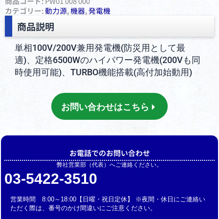
商品コード:
PW01 008 000
カテゴリー:
動⼒源
,
機器
,
発電機
商品説明
単相100V/200V兼用発電機(防災用として最
適)、定格6500Wのハイパワー発電機(200Vも同
時使用可能)、TURBO機能搭載(高付加始動用)
お問い合わせはこちら
お電話でのお問い合わせ
弊社営業部（代表）へご連絡ください。
03-5422-3510
営業時間 8:00～18:00【日曜・祝日定休】 ※夜間・休日にご連絡い
ただく際は、番号のかけ間違いにご注意ください。